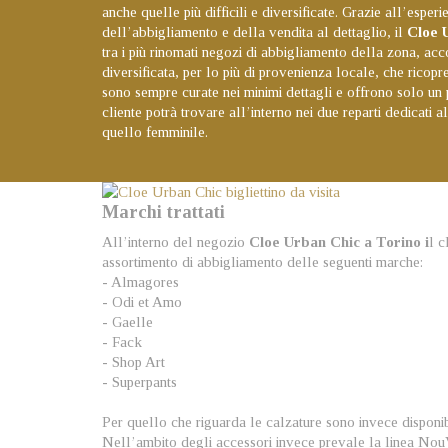
anche quelle più difficili e diversificate. Grazie all’esper
dell’abbigliamento e della vendita al dettaglio, il
Cloe 
tra i più rinomati negozi di abbigliamento della zona, ac
diversificata, per lo più di provenienza locale, che ricopre
sono sempre curate nei minimi dettagli e offrono solo un 
cliente potrà trovare all’interno nei due reparti dedicati 
quello femminile.
Marchi trattati
All’interno del negozio
Cloe Urban Chic a Torino i
l c
assortimento di abbigliamento delle seguenti marche:
- Almagores
- Odi et Amo
- Gaelle
- Fack
- Shop Art
- Superpants
Per quello che riguarda le calzature sono invece disponibil
Nell’ambito degli accessori invece prevale la linea No