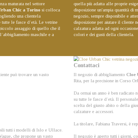
ienza maturata nel settore
quella più adatta alle proprie esi
Urban Chic a Torino
si colloca
disposizione un'ampia quantità di m
cogliendo una clientela
negozio, sempre disponibile e atten
 tutte le fasce d’età. Le vetrine
disposizione per aiutare il cliente
piccolo assaggio di quello che il
calzatura adatta ad ogni occasione,
all’abbigliamento maschile e a
colori e dei gusti della clientela.
Contattaci
liente può trovare un vasto
Il negozio di abbigliamento
Cloe 
Rita, per la precisione in Corso O
Da ormai un anno è ben radicato ne
su tutte le fasce d’età. Il personal
scelta del giusto abito o della giu
calzature e accessori.
La titolare, Fabiana Traversi, è r
i tutti i modelli di Islo e Ullace.
uVague, che propone un vasto
Il negozio è aperto tutti i giorni, 