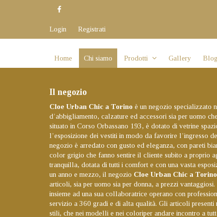
Login
Registrati
Home
Chi siamo
Prodotti
Gallery
Blo
Il negozio
Cloe Urban Chic a Torino
è un negozio specializzato n
d’abbigliamento, calzature ed accessori sia per uomo che
situato in Corso Orbassano 193, è dotato di vetrine spaz
l’esposizione dei vestiti in modo da favorire l’ingresso del
negozio è arredato con gusto ed eleganza, con pareti bi
color grigio che fanno sentire il cliente subito a proprio 
tranquilla, dotata di tutti i comfort e con una vasta espos
un anno e mezzo, il negozio
Cloe Urban Chic a Torino
articoli, sia per uomo sia per donna, a prezzi vantaggiosi.
insieme ad una sua collaboratrice operano con professiona
servizio a 360 gradi e di alta qualità. Gli articoli present
stili, che nei modelli e nei coloriper andare incontro a tut