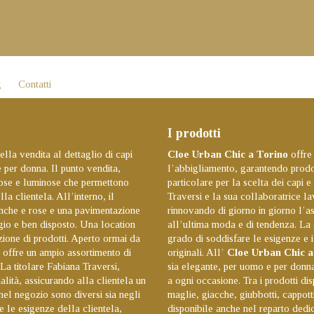
g
Contatti
I prodotti
ella vendita al dettaglio di capi
Cloe Urban Chic a Torino
offre
 per donna. Il punto vendita,
l’abbigliamento, garantendo prodott
iose e luminose che permettono
particolare per la scelta dei capi 
la clientela. All’interno, il
Traversi e la sua collaboratrice la
anche e rose e una pavimentazione
rinnovando di giorno in giorno l’a
agio e ben disposto. Una location
all’ultima moda e di tendenza. La 
izione di prodotti. Aperto ormai da
grado di soddisfare le esigenze e i 
offre un ampio assortimento di
originali. All’
Cloe Urban Chic a
 La titolare Fabiana Traversi,
sia elegante, per uomo e per donna 
lità, assicurando alla clientela un
a ogni occasione. Tra i prodotti dis
i nel negozio sono diversi sia negli
maglie, giacche, giubbotti, cappott
te le esigenze della clientela,
disponibile anche nel reparto dedi