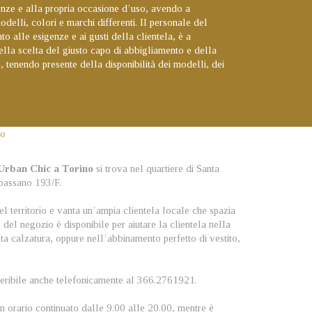
genze e alla propria occasione d’uso, avendo a
odelli, colori e marchi differenti. Il personale del
to alle esigenze e ai gusti della clientela, è a
 nella scelta del giusto capo di abbigliamento e della
 tenendo presente della disponibilità dei modelli, dei
Urban Chic a Torino
si trova nel quartiere di Santa
rbassano 193/F.
l territorio e vanta un’ampia clientela locale che spazia
e del negozio è disponibile per aiutare la clientela nella
sta calzatura, oppure nell’abbinamento perfetto di vestito,
eperibile anche telefonicamente al 366.2761921.
con orario continuato dalle 9.00 alle 20.00, mentre è