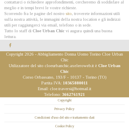
contattarci o richiedere approfondimenti, cercheremo di soddisfare al
meglio e in tempi brevi le vostre richieste.
Scorrendo fra le pagine del nostro
sito
, troverete informazioni utili
sulla nostra attività, le immagini della nostra location e gli indirizzi
utili per raggiungerci via email, telefono o in sede.
Tutto lo staff di
Cloe Urban Chic
vi augura quindi una buona
lettura.
Copyright 2026 - Abbigliamento Donna Uomo Torino Cloe Urban
Chic
Utilizzatore del sito cloeurbanchic.axeleroweb.it è
Cloe Urban
Chic
Corso Orbassano, 193/F - 10137 - Torino (TO)
Partita IVA:
10365880011
Email:
cloe.traversi@hotmail.it
Telefono:
3662761921
Copyright
Privacy Policy
Condizioni d'uso del sito e trattamento dati
Cookie Policy